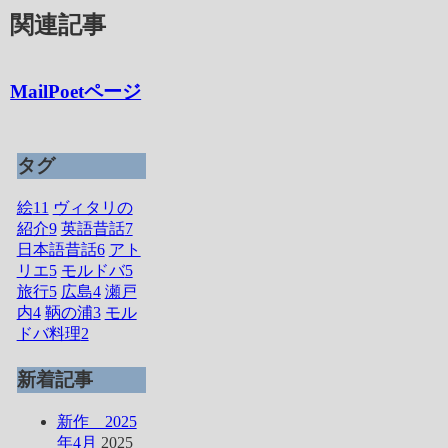
関連記事
MailPoetページ
タグ
絵
11
ヴィタリの
紹介
9
英語昔話
7
日本語昔話
6
アト
リエ
5
モルドバ
5
旅行
5
広島
4
瀬戸
内
4
鞆の浦
3
モル
ドバ料理
2
新着記事
新作 2025
年4月
2025