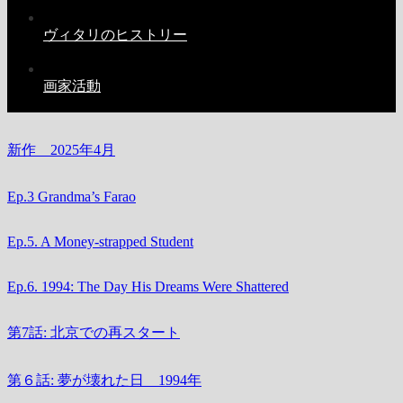
ヴィタリのヒストリー
画家活動
新作 2025年4月
Ep.3 Grandma’s Farao
Ep.5. A Money-strapped Student
Ep.6. 1994: The Day His Dreams Were Shattered
第7話: 北京での再スタート
第６話: 夢が壊れた日 1994年