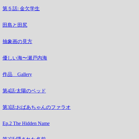
第５話: 金欠学生
田島と田尻
抽象画の見方
優しい海〜瀬戸内海
作品 Gallery
第4話:太陽のベッド
第3話:おばあちゃんのファラオ
Ep.2 The Hidden Name