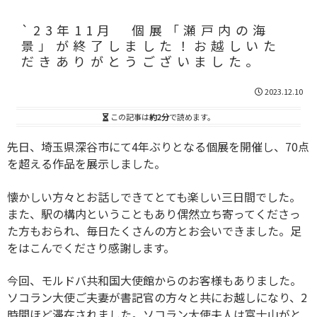
`23年11月 個展「瀬戸内の海
景」が終了しました！お越しいた
だきありがとうございました。
2023.12.10
この記事は
約2分
で読めます。
先日、埼玉県深谷市にて4年ぶりとなる個展を開催し、70点
を超える作品を展示しました。
懐かしい方々とお話しできてとても楽しい三日間でした。
また、駅の構内ということもあり偶然立ち寄ってくださっ
た方もおられ、毎日たくさんの方とお会いできました。足
をはこんでくださり感謝します。
今回、モルドバ共和国大使館からのお客様もありました。
ソコラン大使ご夫妻が書記官の方々と共にお越しになり、2
時間ほど滞在されました。ソコラン大使夫人は富士山がと