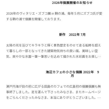
2026年個展開催のお知らせ
2026年のヴィタリエ・ズブコ展 in 鞆の浦。毎年５月にズブコ氏が愛
する鞆の浦で個展を開催しております。
新作 2022年 7月
太陽の光を浴びてキラキラと輝く景色歴史をのせて走る船時を超え
て暮らしの一部となってきた建築物気持ちの良い風、美味しい空
気、爽やかな水面一筆一筆思いを込めて描かれた水彩画をお楽しみ
ください。※タップすると大きく表示されます。また、小さな美術
館...
海辺カフェの小さな個展 2022年 9
月
瀬戸内海が目の前に広がる田島のカフェでの広島初の個展個展も無
事終了しました。足を運んで下さったみなさま、またホームページ
をごらんくださったみなさま、本当にありがとうございました。瀬
戸内の穏やかな海の絵を中心に、感性はじける抽象などの水彩画
と...