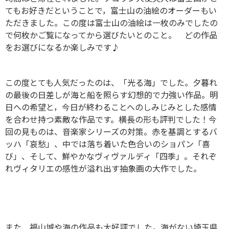
てもお好きだということで，富士山の油絵のオーダーもい
ただきました。この度は富士山の油絵は一枚のみでしたの
で何枚かご覧になってから選びたいとのこと。 どの作品
をお選びになるか楽しみです♪
この度とても人気だったのは、「光る海」でした。夕暮れ
の最後の日差しが海と船を照らす幻想的で力強い作品。明
日への希望と，今日が終わることへのしみじみとした感情
を合わせ持つ素敵な作品です。横長の形も評判でした！今
回の見ものは、音楽家シリーズの対策。赤を基調とするバ
ッハ「哀愁」、中では落ち着いた色合いのショパン「喜
び」、そして、鮮やかなヴィヴァルディ「四季」。それぞ
れヴィタリエの感性が溢れ出す抽象画の大作でした。
また、福山城や海の作品も大好評でした。海がない埼玉県