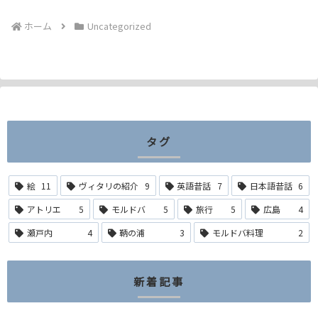
ホーム
Uncategorized
タグ
絵
11
ヴィタリの紹介
9
英語昔話
7
日本語昔話
6
アトリエ
5
モルドバ
5
旅行
5
広島
4
瀬戸内
4
鞆の浦
3
モルドバ料理
2
新着記事