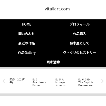
vitaliart.com
HOME
プロフィール
問い合わせ
作品購入
最近の作品
植木屋として
作品Gallery
ヴィタリのヒストリー
画家活動
新作 2025年
Ep.3
Ep.5. A
Ep.6. 1994:
第7
4月
Grandma’s
Money-
The Day His
の
Farao
strapped
Dreams Were
Student
Shattered