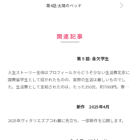
第4話:太陽のベッド
関連記事
第５話: 金欠学生
人生ストーリー全体はプロフィールからどうぞ少ない生活費北京に
国費留学生として招かれたものの、実際の生活は厳しいものでし
た。生活費として支給されたのは，たった350元、約7000円。寮は
無料だったが、食費や、生活必需品を買うのは自費。7000...
新作 2025年4月
2025年ヴィタリエズブコわ展に先立ち、一部新作を公開します。