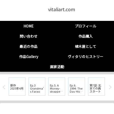
vitaliart.com
HOME
プロフィール
問い合わせ
作品購入
最近の作品
植木屋として
作品Gallery
ヴィタリのヒストリー
画家活動
ィ
新作
Ep.3
Ep.5. A
Ep.6.
第7話: 北
第６
2025年4月
Grandma’
Money-
1994: The
京での再
が
s Farao
strapped
Day His
スタート
日 
Student
Dreams
年
Were
Shattered