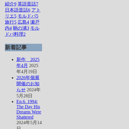
紹介
9
英語昔話
7
日本語昔話
6
アト
リエ
5
モルドバ
5
旅行
5
広島
4
瀬戸
内
4
鞆の浦
3
モル
ドバ料理
2
新着記事
新作 2025
年4月
2025
年4月19日
2026年個展
開催のお知
らせ
2024年
5月28日
Ep.6. 1994:
The Day His
Dreams Were
Shattered
2024年5月14
日