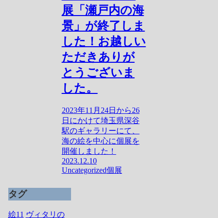
展「瀬戸内の海
景」が終了しま
した！お越しい
ただきありが
とうございま
した。
2023年11月24日から26
日にかけて埼玉県深谷
駅のギャラリーにて、
海の絵を中心に個展を
開催しました！
2023.12.10
Uncategorized
個展
タグ
絵
11
ヴィタリの