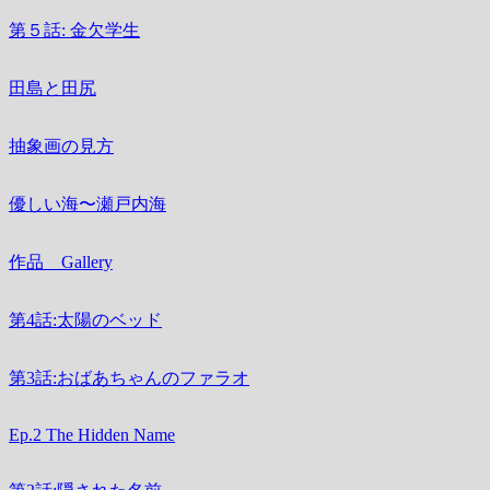
第５話: 金欠学生
田島と田尻
抽象画の見方
優しい海〜瀬戸内海
作品 Gallery
第4話:太陽のベッド
第3話:おばあちゃんのファラオ
Ep.2 The Hidden Name