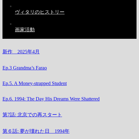
ヴィタリのヒストリー
画家活動
新作 2025年4月
Ep.3 Grandma’s Farao
Ep.5. A Money-strapped Student
Ep.6. 1994: The Day His Dreams Were Shattered
第7話: 北京での再スタート
第６話: 夢が壊れた日 1994年