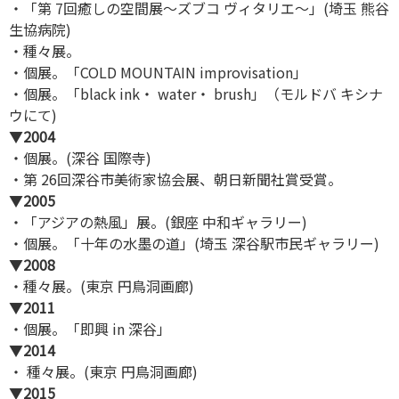
・「第 7回癒しの空間展〜ズブコ ヴィタリエ〜」(埼玉 熊谷
生協病院)
・種々展。
・個展。「COLD MOUNTAIN improvisation」
・個展。「black ink・ water・ brush」（モルドバ キシナ
ウにて)
▼
2004
・個展。(深谷 国際寺)
・第 26回深谷市美術家協会展、朝日新聞社賞受賞。
▼
2005
・「アジアの熱風」展。(銀座 中和ギャラリー)
・個展。「十年の水墨の道」(埼玉 深谷駅市民ギャラリー)
▼
2008
・種々展。(東京 円鳥洞画廊)
▼
2011
・個展。「即興 in 深谷」
▼
2014
・ 種々展。(東京 円鳥洞画廊)
▼
2015