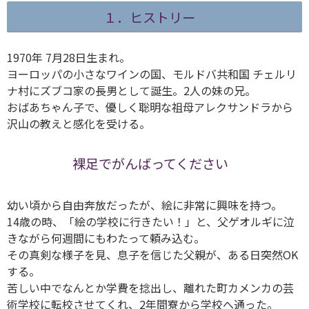
１．ヒストリー
1970年 7月28日生まれ。
ヨーロッパの小さなワインの国、モルドバ共和国 チェルリ
ナ村にズブコ家の長男として誕生。2人の妹の兄。
おばあちゃん子で、優しく聡明な祖母アレクサンドラから
沢山の教えと感化を受ける。
裸足でがんばってください
幼い頃から自由奔放だったが、絵に非常に興味を持つ。
14歳の時、「絵の学校に行きたい！」と、父ゲオルギに泣
きながら何週間にもわたって頼み込む。
その真剣な様子を見、息子を信じた父親が、ある日突然OK
する。
苦しい中でなんとか学費を捻出し、離れた町カメンカの芸
術学校に転校させてくれ、2年間寮から学校へ通った。