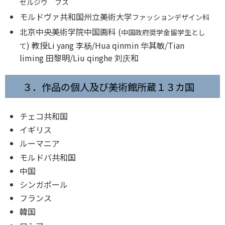
セルジウ フス
モルドヴァ共和国州立美術大学
ファッションデザイン科
北京中央美術学院中国画科 (
中国政府奨学金留学生とし
)
教授Li yang 李杨/Hua qinmin 华其敏
/
Tian
て
liming 田黎明/Liu qinghe 刘庆和
３．作品の個人及び美術館所蔵１３カ国
チェコ共和国
イギリス
ルーマニア
モルドバ共和国
中国
シンガポール
フランス
韓国