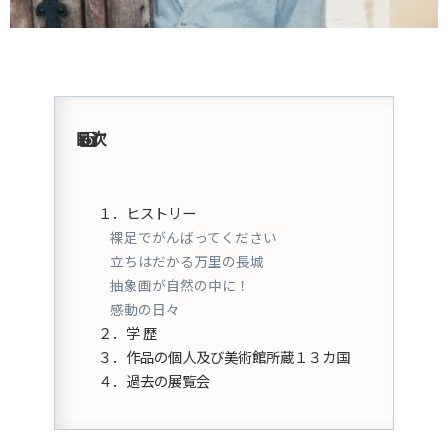
目次
１．ヒストリー
裸足でがんばってください
立ちはだかる万里の長城
抽象画が自然の中に！
感動の日々
２．学 歴
３．作品の個人及び美術館所蔵１３カ国
４．過去の展覧会