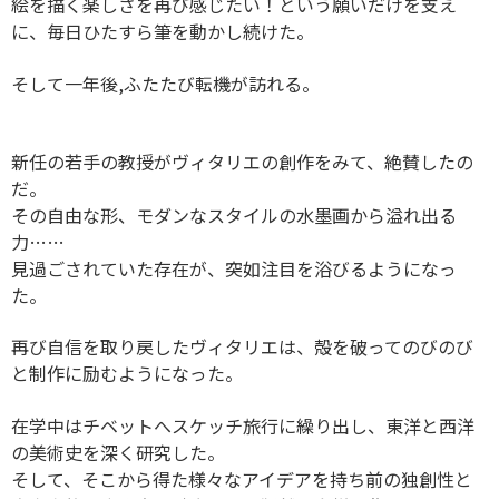
絵を描く楽しさを再び感じたい！という願いだけを支え
に、毎日ひたすら筆を動かし続けた。
そして一年後,ふたたび転機が訪れる。
新任の若手の教授がヴィタリエの創作をみて、絶賛したの
だ。
その自由な形、モダンなスタイルの水墨画から溢れ出る
力……
見過ごされていた存在が、突如注目を浴びるようになっ
た。
再び自信を取り戻したヴィタリエは、殻を破ってのびのび
と制作に励むようになった。
在学中はチベットへスケッチ旅行に繰り出し、東洋と西洋
の美術史を深く研究した。
そして、そこから得た様々なアイデアを持ち前の独創性と