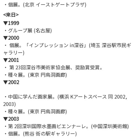
・個展。(北京 イーストゲートプラザ)
<来日>
▼
1999
・グループ展 (名古屋)
▼
2000
・ 個展。「インプレッション in深谷」(埼玉 深谷駅市民ギ
ャラリー)
▼
2001
・ 第 23回深谷市美術家協会展、奨励賞受賞。
・種々展。(東京 円鳥洞画廊)
▼
2002
・中国に学んだ画家展。(横浜 Kアートスペース 同 2002,
2003)
・種々展。(東京 円鳥洞画廊)
▼
2003
・第 2回深圳国際水墨画ビエンナーレ。(中国深圳美術館)
・個展。(熊谷 街の駅ギャラリー)