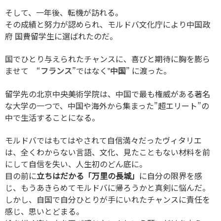
そして、一年後、転機が訪れる。
その成績と努力が認められ、モルドバ文化庁により中国政
府 国費留学生に選ばれたのだ。
国でひとり与えられたチャンスに、喜びと期待に胸を膨ら
ませて “
フランス
”ではなく‟
中国
” に渡った。
留学先の北京中央美術学院は、中国で最も権威がある著名
な大学の一つで、中国や海外から集まった”超エリート”の
中で生活することになる。
モルドバではもてはやされて自信満々だったヴィタリエ
は、全くわからない言語、文化、見たこともない材料を前
にして自信を失い、人生初のどん底に。
目の前に
立ちはだかる「万里の長城」
に自分の限界を感
じ、もうあきらめてモルドバに帰ろうかと真剣に悩んだ。
しかし、自国で自分ひとりが手にいれたチャンスに責任を
感じ、思いとどまる。