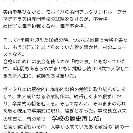
美術を学びながら、モルドバの名門アレクサンドル プラ
マデアラ美術専門学校の試験を受けるが、不合格。
めげずに毎年挑戦するが、毎年不合格。
そして4年目を迎えた18歳の時、ついに4回目で合格を果た
し、もう無理だとあきらめていた皆を驚かせ、村のニュー
スとなる。
合格のためには裏金を使うのが「約束事」ともなっていた
中、4年間もあきらめずまともに挑戦し続け18歳で入学して
きた新入生に、教師たちは驚いた。
ヴィタリエは意欲的に本格的な絵の勉強に取り組んだ。そ
して、集大成となる卒業制作は、納得行くまで寝ずに粘
り、卒業式の朝を迎える。そしてなんと、そのままの汚れ
た服と裸足で卒業式に現れ、騒ぎとなった。学校創立以来
学校の歴史汚しだ
の珍事に、皆の前で 「
」
と言う教授もいる中、大学から来ていたある教授の”鶴の一