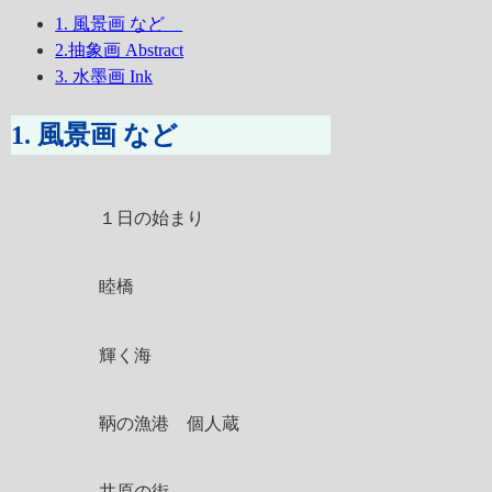
1. 風景画 など
2.抽象画 Abstract
3. 水墨画 Ink
1. 風景画 など
１日の始まり
睦橋
輝く海
鞆の漁港 個人蔵
井原の街