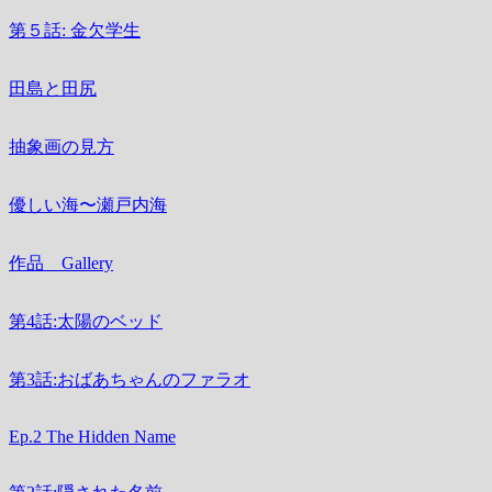
第５話: 金欠学生
田島と田尻
抽象画の見方
優しい海〜瀬戸内海
作品 Gallery
第4話:太陽のベッド
第3話:おばあちゃんのファラオ
Ep.2 The Hidden Name