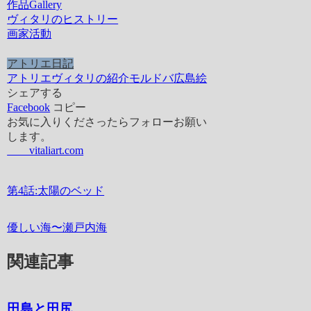
作品Gallery
ヴィタリのヒストリー
画家活動
アトリエ日記
アトリエ
ヴィタリの紹介
モルドバ
広島
絵
シェアする
Facebook
コピー
お気に入りくださったらフォローお願い
します。
vitaliart.com
第4話:太陽のベッド
優しい海〜瀬戸内海
関連記事
田島と田尻