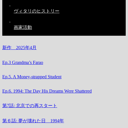
ヴィタリのヒストリー
画家活動
新作 2025年4月
Ep.3 Grandma’s Farao
Ep.5. A Money-strapped Student
Ep.6. 1994: The Day His Dreams Were Shattered
第7話: 北京での再スタート
第６話: 夢が壊れた日 1994年