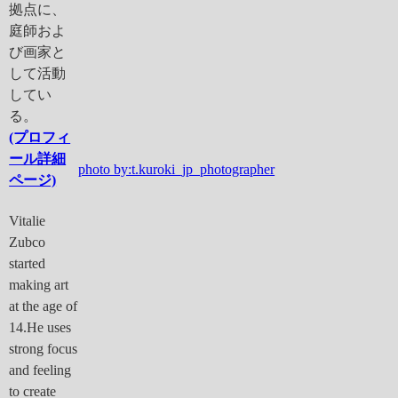
拠点に、
庭師およ
び画家と
して活動
してい
る。
(プロフィ
ール詳細
photo by:t.kuroki_jp_photographer
ページ)
Vitalie
Zubco
started
making art
at the age of
14.He uses
strong focus
and feeling
to create