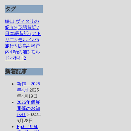
タグ
絵
11
ヴィタリの
紹介
9
英語昔話
7
日本語昔話
6
アト
リエ
5
モルドバ
5
旅行
5
広島
4
瀬戸
内
4
鞆の浦
3
モル
ドバ料理
2
新着記事
新作 2025
年4月
2025
年4月19日
2026年個展
開催のお知
らせ
2024年
5月28日
Ep.6. 1994: