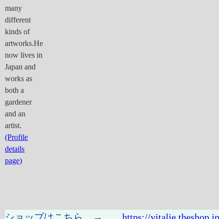
many
different
kinds of
artworks.He
now lives in
Japan and
works as
both a
gardener
and an
artist.
(Profile
details
page)
ショップはこちら →
https://vitalie.theshop.jp