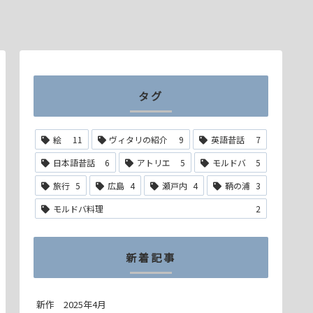
タグ
絵
11
ヴィタリの紹介
9
英語昔話
7
日本語昔話
6
アトリエ
5
モルドバ
5
旅行
5
広島
4
瀬戸内
4
鞆の浦
3
モルドバ料理
2
新着記事
新作 2025年4月