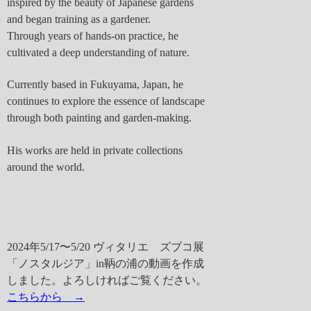
inspired by the beauty of Japanese gardens
and began training as a gardener.
Through years of hands-on practice, he
cultivated a deep understanding of nature.
Currently based in Fukuyama, Japan, he
continues to explore the essence of landscape
through both painting and garden-making.
His works are held in private collections
around the world.
2024年5/17〜5/20 ヴィタリエ ズブコ展
「ノスタルジア」in鞆の浦の動画を作成
しました。よろしければご覧ください。
こちらから →