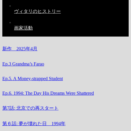
ヴィタリのヒストリー
画家活動
新作 2025年4月
Ep.3 Grandma’s Farao
Ep.5. A Money-strapped Student
Ep.6. 1994: The Day His Dreams Were Shattered
第7話: 北京での再スタート
第６話: 夢が壊れた日 1994年