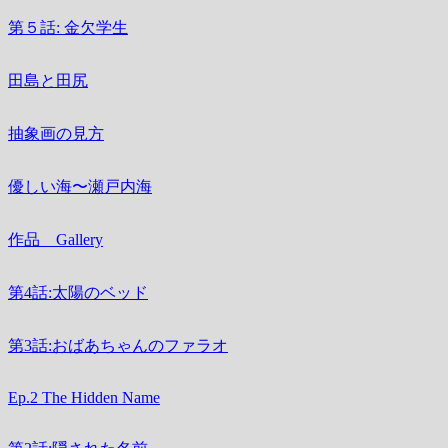
第５話: 金欠学生
田島と田尻
抽象画の見方
優しい海〜瀬戸内海
作品 Gallery
第4話:太陽のベッド
第3話:おばあちゃんのファラオ
Ep.2 The Hidden Name