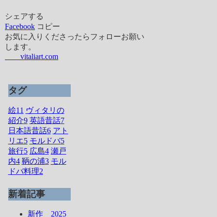
シェアする
Facebook
コピー
お気に入りくださったらフォローお願い
します。
vitaliart.com
タグ
絵
11
ヴィタリの
紹介
9
英語昔話
7
日本語昔話
6
アト
リエ
5
モルドバ
5
旅行
5
広島
4
瀬戸
内
4
鞆の浦
3
モル
ドバ料理
2
新着記事
新作 2025