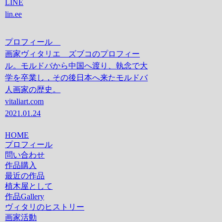
LINE
lin.ee
プロフィール
画家ヴィタリエ ズブコのプロフィー
ル。モルドバから中国へ渡り、執念で大
学を卒業し，その後日本へ来たモルドバ
人画家の歴史。
vitaliart.com
2021.01.24
HOME
プロフィール
問い合わせ
作品購入
最近の作品
植木屋として
作品Gallery
ヴィタリのヒストリー
画家活動