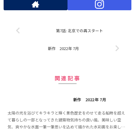
第7話: 北京での再スタート
新作 2022年 7月
関連記事
新作 2022年 7月
太陽の光を浴びてキラキラと輝く景色歴史をのせて走る船時を超え
て暮らしの一部となってきた建築物気持ちの良い風、美味しい空
気、爽やかな水面一筆一筆思いを込めて描かれた水彩画をお楽しみ
ください。※タップすると大きく表示されます。また、小さな美術