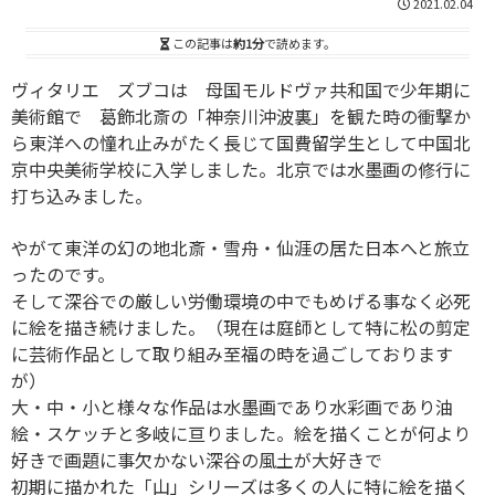
2021.02.04
この記事は
約1分
で読めます。
ヴィタリエ ズブコは 母国モルドヴァ共和国で少年期に
美術館で 葛飾北斎の「神奈川沖波裏」を観た時の衝撃か
ら東洋への憧れ止みがたく長じて国費留学生として中国北
京中央美術学校に入学しました。北京では水墨画の修行に
打ち込みました。
やがて東洋の幻の地北斎・雪舟・仙涯の居た日本へと旅立
ったのです。
そして深谷での厳しい労働環境の中でもめげる事なく必死
に絵を描き続けました。（現在は庭師として特に松の剪定
に芸術作品として取り組み至福の時を過ごしております
が）
大・中・小と様々な作品は水墨画であり水彩画であり油
絵・スケッチと多岐に亘りました。絵を描くことが何より
好きで画題に事欠かない深谷の風土が大好きで
初期に描かれた「山」シリーズは多くの人に特に絵を描く