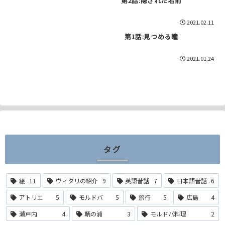
第2話:隠された名前
2021.02.11
第1話:見つめる瞳
2021.01.24
タグ
絵
11
ヴィタリの紹介
9
英語昔話
7
日本語昔話
6
アトリエ
5
モルドバ
5
旅行
5
広島
4
瀬戸内
4
鞆の浦
3
モルドバ料理
2