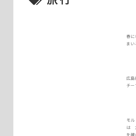
春に
まい
広島
チー
モル
は 
を確