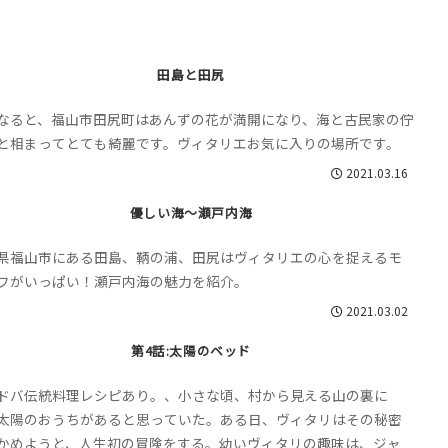
田島と田尻
なると、福山市田尻町はあんずの花が満開になり、海と古民家の佇
と相まってとても綺麗です。ヴィタリエお気に入りの場所です。
2021.03.16
優しい海〜瀬戸内海
県福山市にある田島、鞆の浦、田尻はヴィタリエの心を捉えるモ
フがいっぱい！瀬戸内海の魅力を紹介。
2021.03.02
第4話:太陽のベッド
ドバ伝統料理レシピあり。、小さな頃、村から見える山の裏に
太陽のおうちがあると思っていた。ある日、ヴィタリはその秘密
かめようと、人生初の冒険をする。幼いヴィタリの趣味は、ジャ