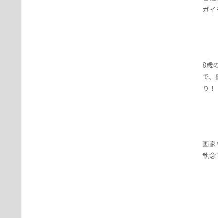
ガイ
8歳
で、
り！
画家
執念