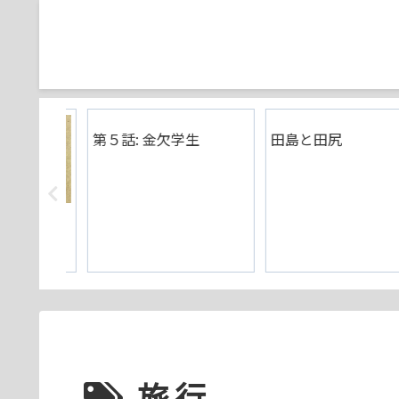
第５話: 金欠学生
田島と田尻
壊れた日
旅行