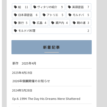
絵
11
ヴィタリの紹介
9
英語昔話
7
日本語昔話
6
アトリエ
5
モルドバ
5
旅行
5
広島
4
瀬戸内
4
鞆の浦
3
モルドバ料理
2
新着記事
新作 2025年4月
2025年4月19日
2026年個展開催のお知らせ
2024年5月28日
Ep.6. 1994: The Day His Dreams Were Shattered